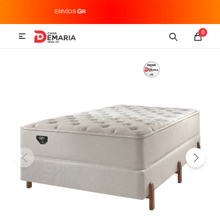
MI CUENTA
0

Imagen y Sonido
Tecnología
Climatización
Hogar
Televisores y accesorios
Audio
Accesorios