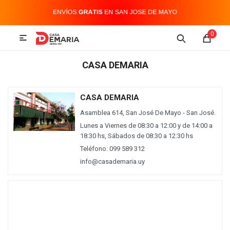
MI CUENTA
0

Imagen y Sonido
Tecnología
Climatización
Hogar
CASA DEMARIA
Televisores y accesorios
CASA DEMARIA
Asamblea 614, San José De Mayo - San José.
Audio
Lunes a Viernes de 08:30 a 12:00 y de 14:00 a
18:30 hs, Sábados de 08:30 a 12:30 hs
Teléfono: 099 589 312
Accesorios
info@casademaria.uy