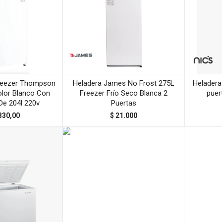
reezer Thompson
Heladera James No Frost 275L
Heladera 
lor Blanco Con
Freezer Frío Seco Blanca 2
puer
De 204l 220v
Puertas
330,00
$
21.000