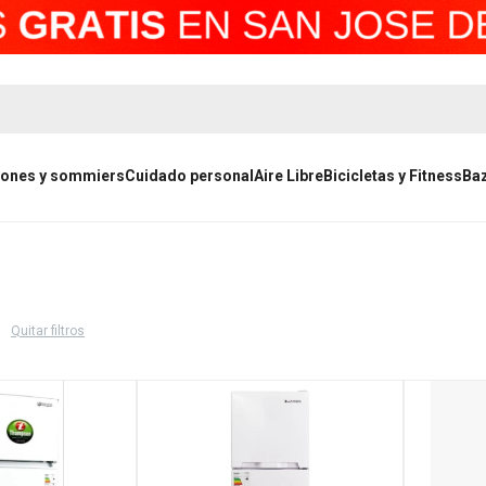
ones y sommiers
Cuidado personal
Aire Libre
Bicicletas y Fitness
Ba
Quitar filtros