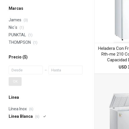
Marcas
James
(3)
Nic´s
(1)
PUNKTAL
(1)
THOMPSON
(1)
Heladera Con F
Rth-me 210 Co
Precio
($)
Capacidad 
USD
OK
Línea
Línea Inox
(6)
Línea Blanca
(6)