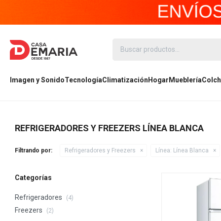
Imagen y Sonido
Tecnología
Climatización
Hogar
Mueblería
Colch
REFRIGERADORES Y FREEZERS LÍNEA BLANCA
Filtrando por:
Refrigeradores y Freezers
Línea:
Línea Blanca
Categorías
Refrigeradores
(4)
Freezers
(2)