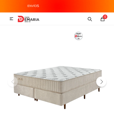
MI CUENTA
0

Imagen y Sonido
Tecnología
Climatización
Hogar
Televisores y accesorios
Audio
Accesorios