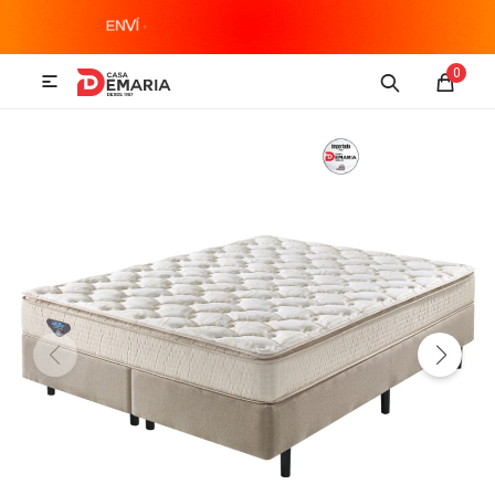
MI CUENTA
0

Imagen y Sonido
Tecnología
Climatización
Hogar
Televisores y accesorios
Audio
Accesorios