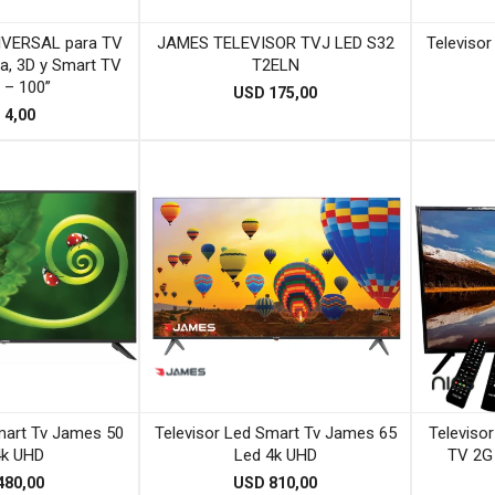
NIVERSAL para TV
JAMES TELEVISOR TVJ LED S32
Televiso
a, 3D y Smart TV
T2ELN
 – 100”
USD
175,00
D
4,00
mart Tv James 50
Televisor Led Smart Tv James 65
Televiso
4k UHD
Led 4k UHD
TV 2G
480,00
USD
810,00