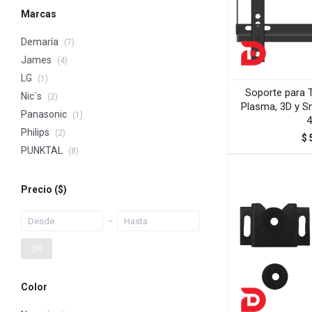
Marcas
Demaría
(7)
James
(4)
LG
(1)
Soporte para T
Nic´s
(2)
Plasma, 3D y S
Panasonic
(1)
4
Philips
(2)
$
PUNKTAL
(8)
Precio
($)
OK
Color