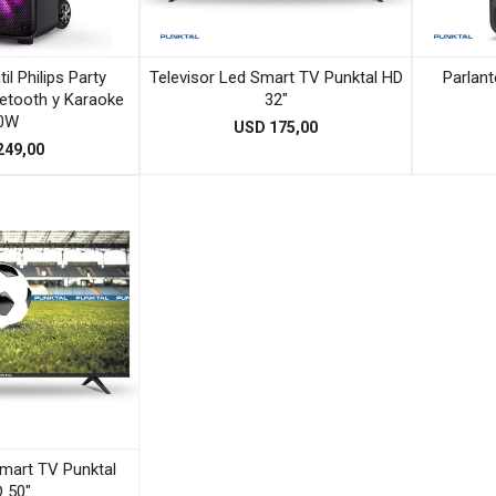
il Philips Party
Televisor Led Smart TV Punktal HD
Parlan
etooth y Karaoke
32"
0W
USD
175,00
249,00
Smart TV Punktal
 50"