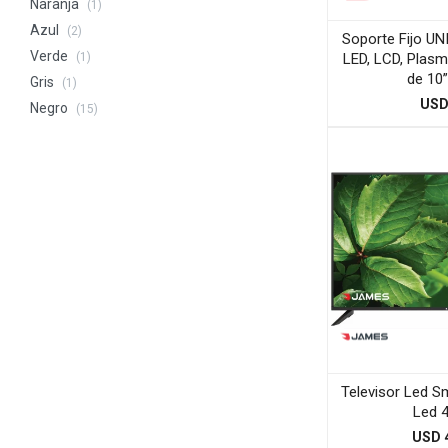
Naranja
(1)
Azul
(2)
Soporte Fijo U
Verde
LED, LCD, Plasm
(1)
de 10”
Gris
(1)
US
Negro
(15)
Televisor Led S
Led 
USD