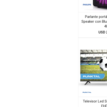
Parlante portát
Speaker con Blu
4
USD
Televisor Led 
FHD