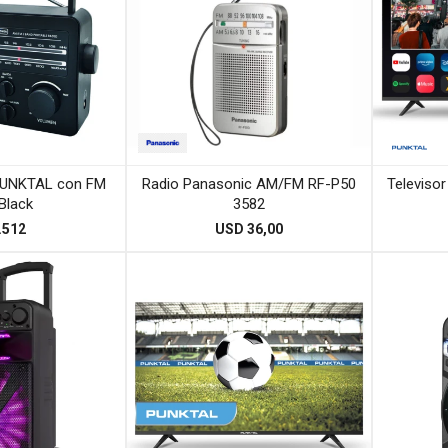
 PUNKTAL con FM
Radio Panasonic AM/FM RF-P50
Televis
Black
3582
.512
USD
36,00