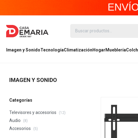
Imagen y Sonido
Tecnología
Climatización
Hogar
Mueblería
Colch
IMAGEN Y SONIDO
Categorías
Televisores y accesorios
(12)
Audio
(8)
Accesorios
(5)