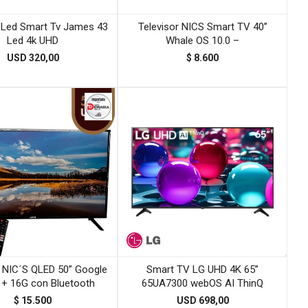
r Led Smart Tv James 43
Televisor NICS Smart TV 40”
Led 4k UHD
Whale OS 10.0 –
USD
320,00
$
8.600
r NIC´S QLED 50” Google
Smart TV LG UHD 4K 65”
 + 16G con Bluetooth
65UA7300 webOS AI ThinQ
$
15.500
USD
698,00