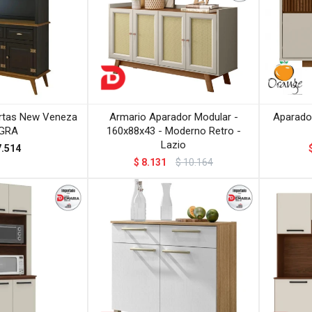
ertas New Veneza
Armario Aparador Modular -
Aparad
GRA
160x88x43 - Moderno Retro -
Lazio
7.514
$
8.131
$
10.164