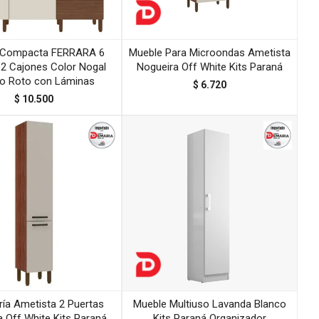
 Compacta FERRARA 6
Mueble Para Microondas Ametista
 2 Cajones Color Nogal
Nogueira Off White Kits Paraná
o Roto con Láminas
$
6.720
$
10.500
ría Ametista 2 Puertas
Mueble Multiuso Lavanda Blanco
 Off White Kits Paraná
Kits Paraná Organizador