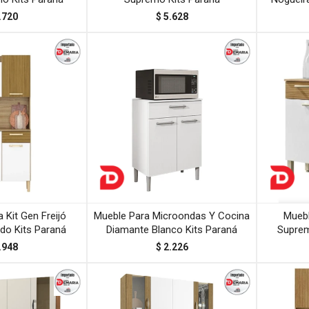
.720
$
5.628
 Kit Gen Freijó
Mueble Para Microondas Y Cocina
Muebl
do Kits Paraná
Diamante Blanco Kits Paraná
Suprem
.948
$
2.226