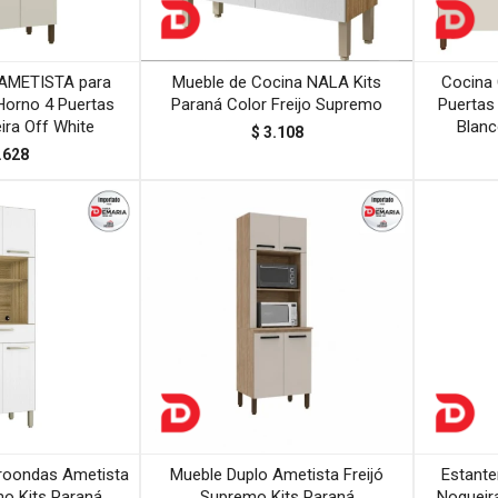
 AMETISTA para
Mueble de Cocina NALA Kits
Cocina
Horno 4 Puertas
Paraná Color Freijo Supremo
Puertas
ira Off White
Blanc
$
3.108
.628
roondas Ametista
Mueble Duplo Ametista Freijó
Estante
mo Kits Paraná
Supremo Kits Paraná
Nogueira