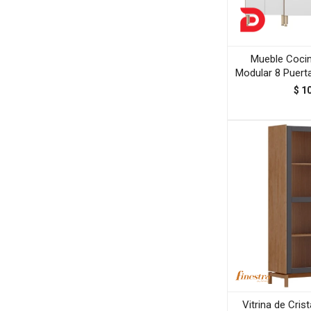
Mueble Coci
Modular 8 Puert
$
1
Vitrina de Cris