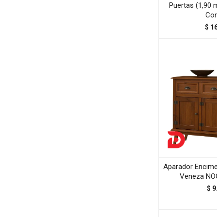
Puertas (1,90 m
Con
$
1
Aparador Encime
Veneza NO
$
9