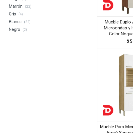
Marrón
(22)
Gris
(4)
Mueble Duplo
Blanco
(22)
Microondas y 
Negro
(2)
Color Nogue
$
5
Mueble Para Mic
Freijó Supre