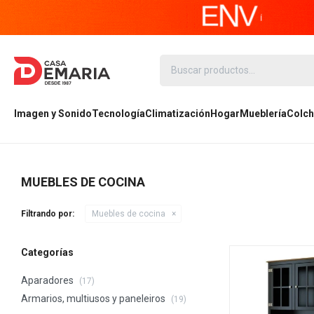
Imagen y Sonido
Tecnología
Climatización
Hogar
Mueblería
Colch
MUEBLES DE COCINA
Filtrando por:
Muebles de cocina
Categorías
Aparadores
(17)
Armarios, multiusos y paneleiros
(19)