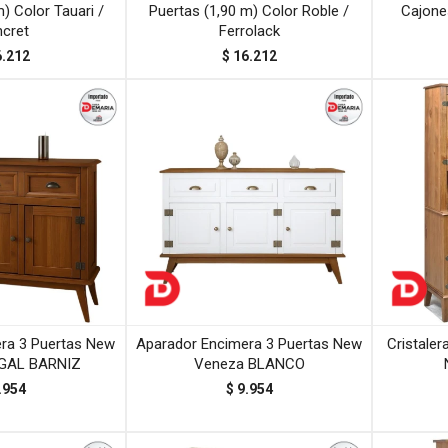
) Color Tauari /
Puertas (1,90 m) Color Roble /
Cajone
cret
Ferrolack
6.212
$
16.212
ra 3 Puertas New
Aparador Encimera 3 Puertas New
Cristale
GAL BARNIZ
Veneza BLANCO
.954
$
9.954