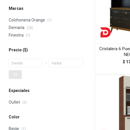
Marcas
Colchoneria Orange
(1)
Demaría
(28)
Finestra
(7)
Cristalera 6 Pu
Precio
($)
NE
$
1
OK
Especiales
Outlet
(2)
Color
Beige
(1)