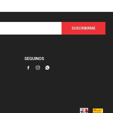
SUSCRIBIRME
SEGUINOS


