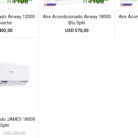
ado Airway 12000
Aire Acondicionado Airway 18000
Aire Aco
nverter
Btu Split
403,00
USD
570,00
nado JAMES 18000
Split
USD
750,00