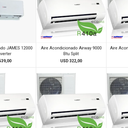
nado JAMES 12000
Aire Acondicionado Airway 9000
Aire Aco
nverter
Btu Split
539,00
USD
322,00