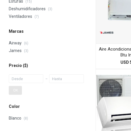
Estufas
(15)
Deshumidificadores
(3)
Ventiladores
(7)
Marcas
Airway
(6)
Aire Acondicio
James
(3)
Btu I
USD
Precio
($)
OK
Color
Blanco
(8)