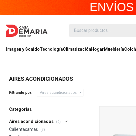
Imagen y Sonido
Tecnología
Climatización
Hogar
Mueblería
Colch
AIRES ACONDICIONADOS
Filtrando por:
Aires acondicionados
Categorías
Aires acondicionados
(9)
Calientacamas
(7)