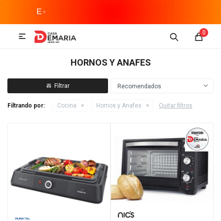
MI CUENTA
0

Imagen y Sonido
Tecnología
Climatización
Hogar
HORNOS Y ANAFES
Televisores y accesorios
Recomendados
Filtrando por:
Cocina
Hornos y Anafes
Quitar filtros
Audio
Accesorios