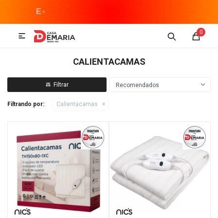
MI CUENTA
0

Imagen y Sonido
Tecnología
Climatización
Hogar
CALIENTACAMAS
Televisores y accesorios
Recomendados
Filtrando por:
Calientacamas
Audio
Accesorios