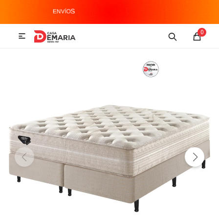
MI CUENTA
0

Imagen y Sonido
Tecnología
Climatización
Hogar
Televisores y accesorios
Audio
Accesorios