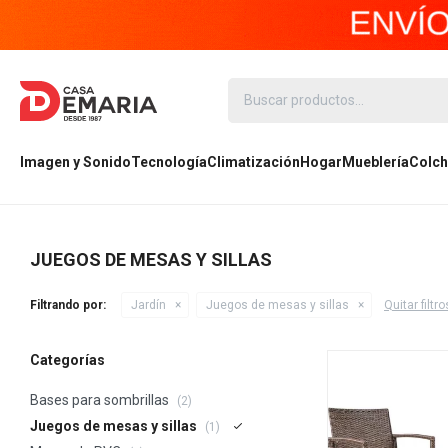
Imagen y Sonido
Tecnología
Climatización
Hogar
Mueblería
Colch
JUEGOS DE MESAS Y SILLAS
Filtrando por:
Jardín
Juegos de mesas y sillas
Quitar filtro
Categorías
Bases para sombrillas
(2)
Juegos de mesas y sillas
(1)