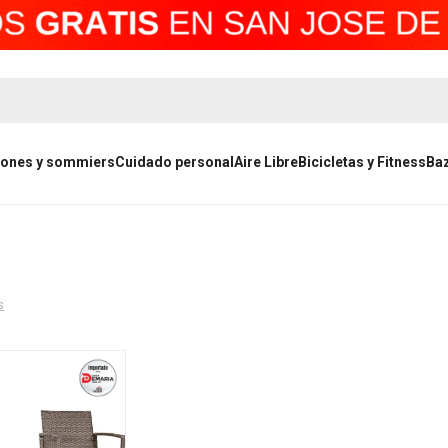
ones y sommiers
Cuidado personal
Aire Libre
Bicicletas y Fitness
Ba
s