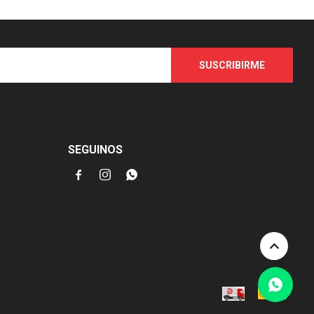
SUSCRIBIRME
SEGUINOS


