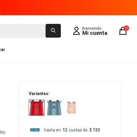
0
zar
Variantes:
hasta en
12
cuotas de
$ 133
ley