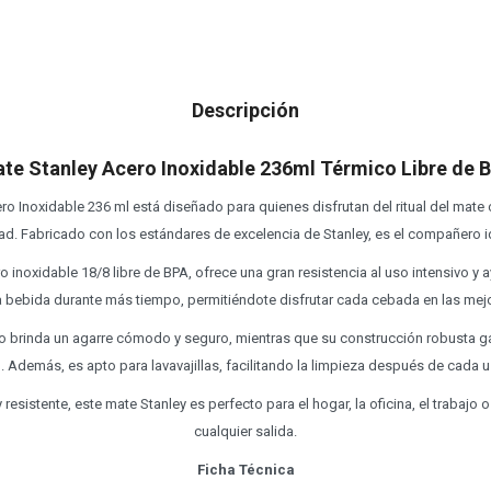
Descripción
te Stanley Acero Inoxidable 236ml Térmico Libre de 
ro Inoxidable 236 ml está diseñado para quienes disfrutan del ritual del mate
dad. Fabricado con los estándares de excelencia de Stanley, es el compañero id
 inoxidable 18/8 libre de BPA, ofrece una gran resistencia al uso intensivo y 
a bebida durante más tiempo, permitiéndote disfrutar cada cebada en las mej
 brinda un agarre cómodo y seguro, mientras que su construcción robusta gar
il. Además, es apto para lavavajillas, facilitando la limpieza después de cada u
resistente, este mate Stanley es perfecto para el hogar, la oficina, el trabajo
cualquier salida.
Ficha Técnica