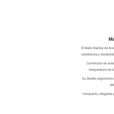
Ma
El Mate Stanley de Ace
resistencia y durabili
Construido en acero
temperatura de l
Su diseño ergonómico
út
Compacto, elegante y 