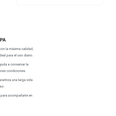
BPA
 con la máxima calidad,
eal para el uso diario.
ayuda a conservar la
ores condiciones.
antiza una larga vida
so.
 o para acompañarte en