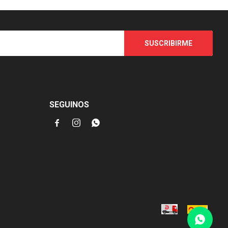
SUSCRIBIRME
SEGUINOS


