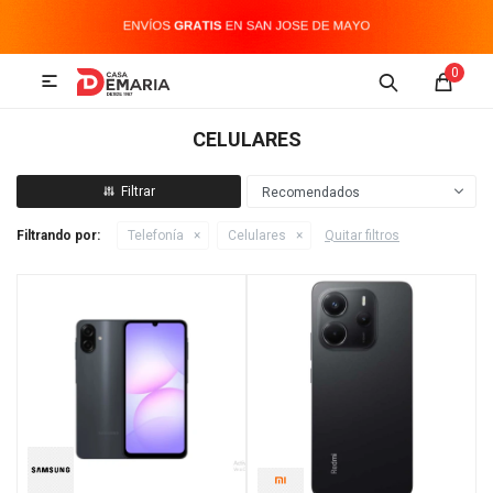
MI CUENTA
0

Imagen y Sonido
Tecnología
Climatización
Hogar
CELULARES
Televisores y accesorios
Recomendados
Filtrando por:
Telefonía
Celulares
Quitar filtros
Audio
Accesorios