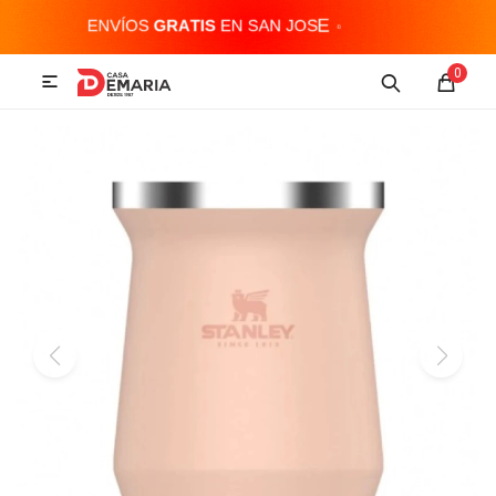
MI CUENTA
0

Imagen y Sonido
Tecnología
Climatización
Hogar
Televisores y accesorios
Audio
Accesorios