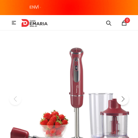
MI CUENTA
0

Imagen y Sonido
Tecnología
Climatización
Hogar
Televisores y accesorios
Audio
Accesorios