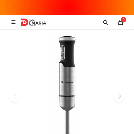
MI CUENTA
0

Imagen y Sonido
Tecnología
Climatización
Hogar
Televisores y accesorios
Audio
Accesorios