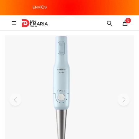
MI CUENTA
0

Imagen y Sonido
Tecnología
Climatización
Hogar
Televisores y accesorios
Audio
Accesorios