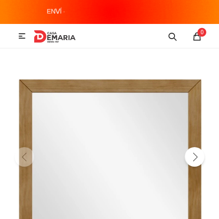
MI CUENTA
0

Imagen y Sonido
Tecnología
Climatización
Hogar
Televisores y accesorios
Audio
Accesorios