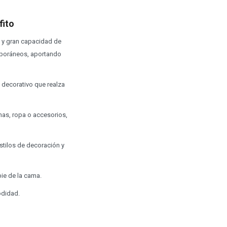
fito
d y gran capacidad de
mporáneos, aportando
 decorativo que realza
nas, ropa o accesorios,
estilos de decoración y
ie de la cama.
odidad.