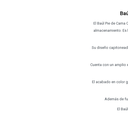
Baú
El Baúl Pie de Cama 
almacenamiento. Es 
Su diseño capitoneado
Cuenta con un amplio e
El acabado en color gr
Además de fun
El Baú