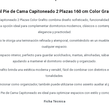
l Pie de Cama Capitoneado 2 Plazas 160 cm Color Gra
Capitoneado 2 Plazas Color Grafito combina diseño sofisticado, funcionalida
la opción ideal para complementar dormitorios modernos, clásicos o conte
elegancia y practicidad.
 le otorga una terminación refinada y atemporal, convirtiéndolo en un mueble
cualquier espacio.
spacio interior, perfecto para guardar acolchados, mantas, almohadas, sába
ayudando a mantener el dormitorio ordenado y organizado.
afito brinda una estética moderna y versátil, fácil de combinar con distintos 
tonalidades.
cionar como organizador, también puede utilizarse como asiento auxiliar al p
l Pie de Cama Capitoneado es ideal para optimizar espacios con estilo y com
Ficha Técnica