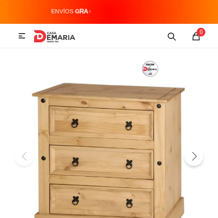
MI CUENTA
0

Imagen y Sonido
Tecnología
Climatización
Hogar
Televisores y accesorios
Audio
Accesorios