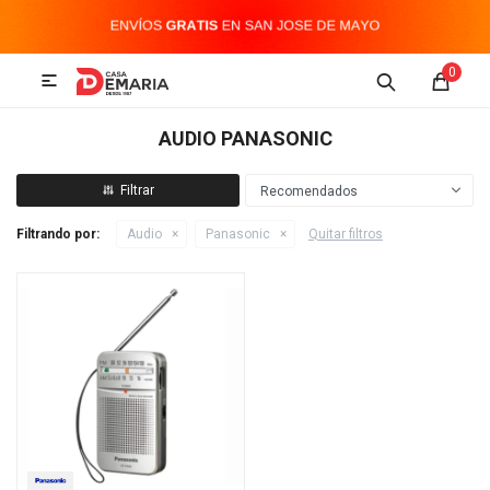
MI CUENTA
0

Imagen y Sonido
Tecnología
Climatización
Hogar
AUDIO PANASONIC
Televisores y accesorios
Recomendados
Filtrando por:
Audio
Panasonic
Quitar filtros
Audio
Accesorios