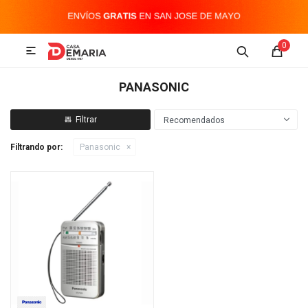
MI CUENTA
0

Imagen y Sonido
Tecnología
Climatización
Hogar
PANASONIC
Televisores y accesorios
Recomendados
Filtrando por:
Panasonic
Audio
Accesorios