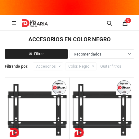
MI CUENTA
0

Imagen y Sonido
Tecnología
Climatización
Hogar
ACCESORIOS EN COLOR NEGRO
Televisores y accesorios
Recomendados
Filtrando por:
Accesorios
Color:
Negro
Quitar filtros
Audio
Accesorios