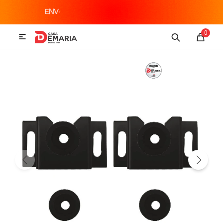
MI CUENTA
0

Imagen y Sonido
Tecnología
Climatización
Hogar
Televisores y accesorios
Audio
Accesorios