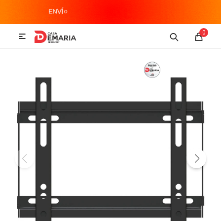
MI CUENTA
0

Imagen y Sonido
Tecnología
Climatización
Hogar
Televisores y accesorios
Audio
Accesorios