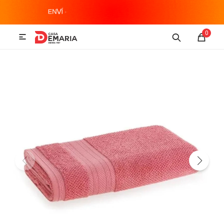
MI CUENTA
0

Imagen y Sonido
Tecnología
Climatización
Hogar
Televisores y accesorios
Audio
Accesorios