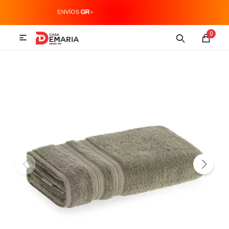
MI CUENTA
0

Imagen y Sonido
Tecnología
Climatización
Hogar
Televisores y accesorios
Audio
Accesorios