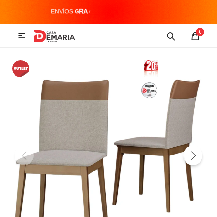
MI CUENTA
0

Imagen y Sonido
Tecnología
Climatización
Hogar
Televisores y accesorios
Audio
Accesorios