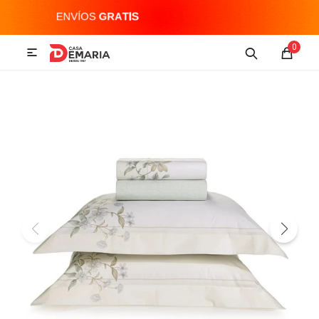
MI CUENTA
0

Imagen y Sonido
Tecnología
Climatización
Hogar
Televisores y accesorios
Audio
Accesorios