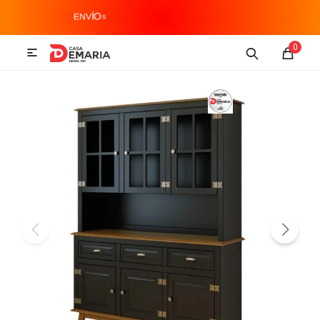
MI CUENTA
0

Imagen y Sonido
Tecnología
Climatización
Hogar
Televisores y accesorios
Audio
Accesorios