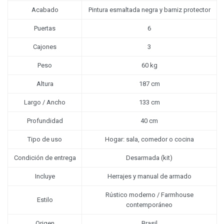
Acabado
Pintura esmaltada negra y barniz protector
Puertas
6
Cajones
3
Peso
60 kg
Altura
187 cm
Largo / Ancho
133 cm
Profundidad
40 cm
Tipo de uso
Hogar: sala, comedor o cocina
Condición de entrega
Desarmada (kit)
Incluye
Herrajes y manual de armado
Rústico moderno / Farmhouse
Estilo
contemporáneo
Origen
Brasil