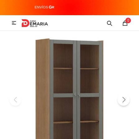
MI CUENTA
0

Imagen y Sonido
Tecnología
Climatización
Hogar
Televisores y accesorios
Audio
Accesorios