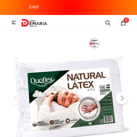
MI CUENTA
0

Imagen y Sonido
Tecnología
Climatización
Hogar
Televisores y accesorios
Audio
Accesorios