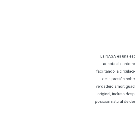
La NASA es una esp
adapta al contorno
facilitando la circul
de la presión sobr
verdadero amortiguado
original, incluso des
posición natural de de