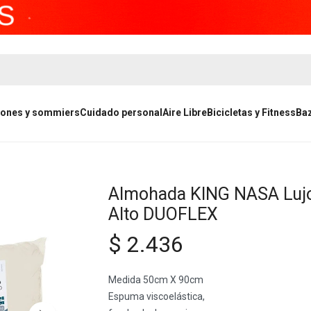
ones y sommiers
Cuidado personal
Aire Libre
Bicicletas y Fitness
Ba
Almohada KING NASA Luj
Alto DUOFLEX
$
2.436
Medida 50cm X 90cm
Espuma viscoelástica,