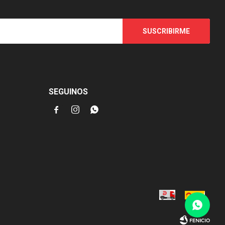
SUSCRIBIRME
SEGUINOS


