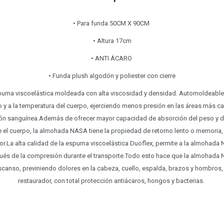
• Para funda 50CM X 90CM
• Altura 17cm
• ANTI ÁCARO
• Funda plush algodón y poliester con cierre
uma viscoelástica moldeada con alta viscosidad y densidad. Automoldeable 
 y a la temperatura del cuerpo, ejerciendo menos presión en las áreas más cal
ación sanguínea.Además de ofrecer mayor capacidad de absorción del peso y di
e el cuerpo, la almohada NASA tiene la propiedad de retorno lento o memori
r.La alta calidad de la espuma viscoelástica Duoflex, permite a la almohada 
pués de la compresión durante el transporte.Todo esto hace que la almohada 
scanso, previniendo dolores en la cabeza, cuello, espalda, brazos y hombros
restaurador, con total protección antiácaros, hongos y bacterias.