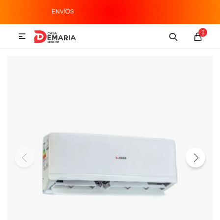
MI CUENTA
0

Imagen y Sonido
Tecnología
Climatización
Hogar
Televisores y accesorios
Audio
Accesorios