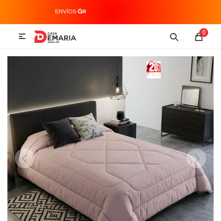
MI CUENTA
0

Imagen y Sonido
Tecnología
Climatización
Hogar
Televisores y accesorios
Audio
Accesorios