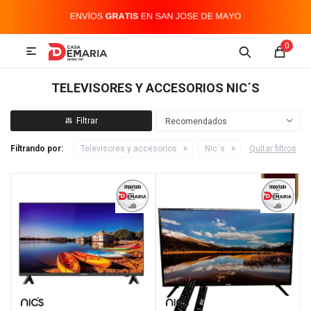
MI CUENTA
0

Imagen y Sonido
Tecnología
Climatización
Hogar
TELEVISORES Y ACCESORIOS NIC´S
Televisores y accesorios
Recomendados
Filtrando por:
Televisores y accesorios
Nic´s
Quitar filtros
Audio
Accesorios