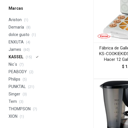
Marcas
Ariston
(1)
Demaría
(8)
dolce gusto
(1)
ENXUTA
(4)
Fábrica de Gall
James
(60)
KS-COOKIEKIDS
KASSEL
(15)
Hacer 12 Gal
Nic´s
(7)
$
1
PEABODY
(2)
Philips
(5)
PUNKTAL
(21)
Singer
(3)
Tem
(3)
THOMPSON
(7)
XION
(1)