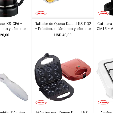
ssel KS-CF6 –
Rallador de Queso Kassel KS-RQ2
Cafetera 
acta y eficiente
– Práctico, inalámbrico y eficiente
CM15 – Ve
20,00
USD
40,00
chillo Eléctrico
Máquina para Donas Kassel KS-
Anafes