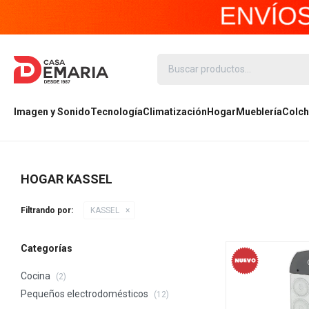
Imagen y Sonido
Tecnología
Climatización
Hogar
Mueblería
Colch
HOGAR KASSEL
Filtrando por:
KASSEL
Categorías
Cocina
(2)
Pequeños electrodomésticos
(12)