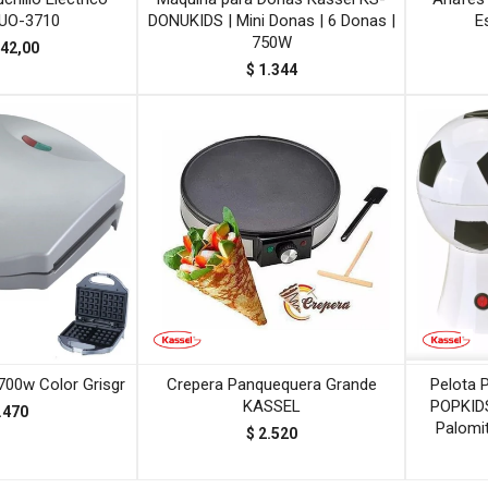
CUO-3710
DONUKIDS | Mini Donas | 6 Donas |
E
750W
42,00
$
1.344
700w Color Grisgr
Crepera Panquequera Grande
Pelota 
KASSEL
POPKIDS
.470
Palomit
$
2.520