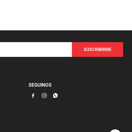
SUSCRIBIRME
SEGUINOS


