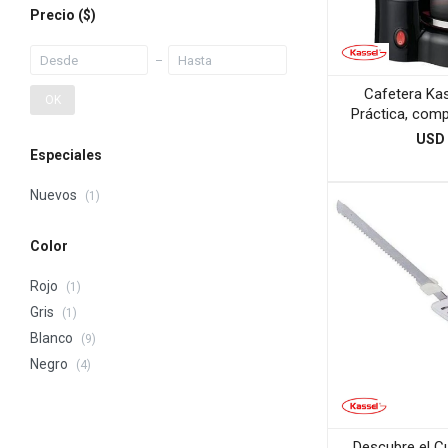
Precio
($)
Cafetera Ka
OK
Práctica, comp
USD
Especiales
Nuevos
(1)
Color
Rojo
(1)
Gris
(1)
Blanco
(9)
Negro
(4)
Descubre el Cu