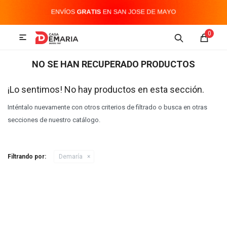
MI CUENTA
0

Imagen y Sonido
Tecnología
Climatización
Hogar
NO SE HAN RECUPERADO PRODUCTOS
Televisores y accesorios
¡Lo sentimos! No hay productos en esta sección.
Inténtalo nuevamente con otros criterios de filtrado o busca en otras
Audio
secciones de nuestro catálogo.
Accesorios
Filtrando por:
Demaría