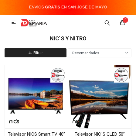
MI CUENTA
0

Imagen y Sonido
Tecnología
Climatización
Hogar
NIC`S Y NITRO
Televisores y accesorios
Recomendados
Audio
Accesorios
Televisor NICS Smart TV 40”
Televisor NIC´S QLED 50”