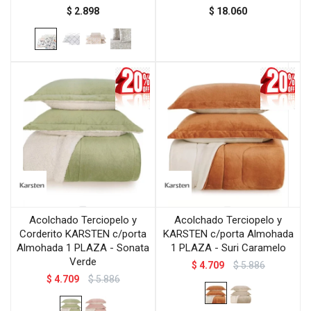
$
2.898
$
18.060
Acolchado Terciopelo y
Acolchado Terciopelo y
Corderito KARSTEN c/porta
KARSTEN c/porta Almohada
Almohada 1 PLAZA - Sonata
1 PLAZA - Suri Caramelo
Verde
$
4.709
$
5.886
$
4.709
$
5.886