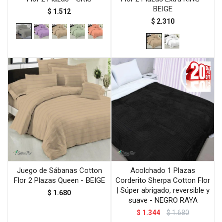
BEIGE
$
1.512
$
2.310
Juego de Sábanas Cotton
Acolchado 1 Plazas
Flor 2 Plazas Queen - BEIGE
Corderito Sherpa Cotton Flor
| Súper abrigado, reversible y
$
1.680
suave - NEGRO RAYA
$
1.344
$
1.680