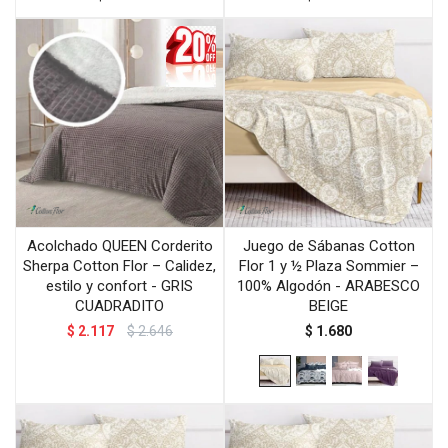
Acolchado QUEEN Corderito
Juego de Sábanas Cotton
Sherpa Cotton Flor – Calidez,
Flor 1 y ½ Plaza Sommier –
estilo y confort - GRIS
100% Algodón - ARABESCO
CUADRADITO
BEIGE
$
2.117
$
2.646
$
1.680