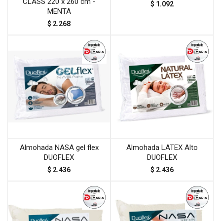
CLASS 220 x 260 cm -
$
1.092
MENTA
$
2.268
Almohada NASA gel flex
Almohada LATEX Alto
DUOFLEX
DUOFLEX
$
2.436
$
2.436