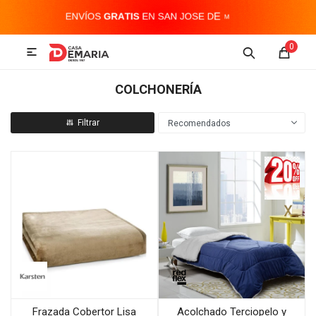
MI CUENTA
0

Imagen y Sonido
Tecnología
Climatización
Hogar
COLCHONERÍA
Televisores y accesorios
Recomendados
Audio
Accesorios
Frazada Cobertor Lisa
Acolchado Terciopelo y