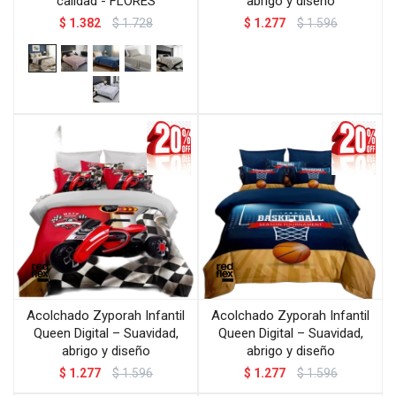
calidad - FLORES
abrigo y diseño
$
1.382
$
1.728
$
1.277
$
1.596
Acolchado Zyporah Infantil
Acolchado Zyporah Infantil
Queen Digital – Suavidad,
Queen Digital – Suavidad,
abrigo y diseño
abrigo y diseño
$
1.277
$
1.596
$
1.277
$
1.596