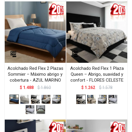
Acolchado Red Flex 2 Plazas
Acolchado Red Flex 1 Plaza
Sommier – Máximo abrigo y
Queen – Abrigo, suavidad y
cobertura - AZUL MARINO
confort - FLORES CELESTE
$
1.488
$
1.860
$
1.262
$
1.578