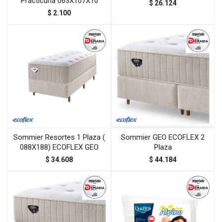
Practicuna 063X107X10
$
26.124
$
2.100
Sommier Resortes 1 Plaza (
Sommier GEO ECOFLEX 2
088X188) ECOFLEX GEO
Plaza
$
34.608
$
44.184