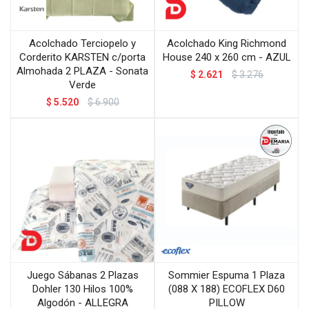
Acolchado Terciopelo y
Acolchado King Richmond
Corderito KARSTEN c/porta
House 240 x 260 cm - AZUL
Almohada 2 PLAZA - Sonata
$
2.621
$
3.276
Verde
$
5.520
$
6.900
Juego Sábanas 2 Plazas
Sommier Espuma 1 Plaza
Dohler 130 Hilos 100%
(088 X 188) ECOFLEX D60
Algodón - ALLEGRA
PILLOW