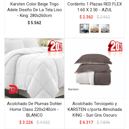
Karsten Color Beige Trigo
Corderito 1 Plazas RED FLEX
Adele Diseño De La Tela Liso
1.60 X 2.50 - AZUL
- King: 280x260cm
$
2.362
$
2.952
$
5.562
Acolchado De Plumas Dohler
Acolchado Terciopelo y
Home Class 220x240cm -
KARSTEN c/porta Almohada
BLANCO
KING - Suri Gris Oscuro
$
3.226
$
4.032
$
6.317
$
7.896