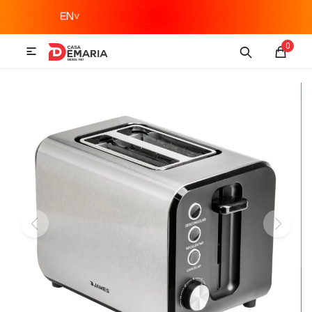
MI CUENTA
0

Imagen y Sonido
Tecnología
Climatización
Hogar
Televisores y accesorios
Audio
Accesorios