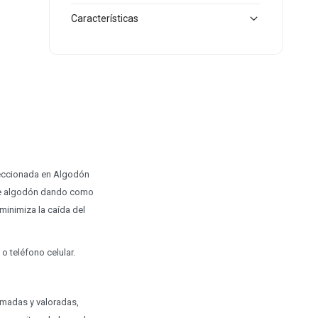
Características
feccionada en Algodón
s de algodón dando como
inimiza la caída del
o teléfono celular.
amadas y valoradas,