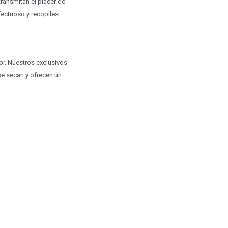
ransmitan el placer de
afectuoso y recopiles
r. Nuestros exclusivos
e secan y ofrecen un