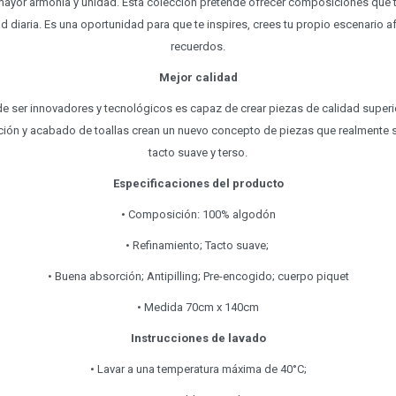
ayor armonía y unidad. Esta colección pretende ofrecer composiciones que t
d diaria. Es una oportunidad para que te inspires, crees tu propio escenario 
recuerdos.
Mejor calidad
 ser innovadores y tecnológicos es capaz de crear piezas de calidad superio
ción y acabado de toallas crean un nuevo concepto de piezas que realmente s
tacto suave y terso.
Especificaciones del producto
• Composición: 100% algodón
• Refinamiento; Tacto suave;
• Buena absorción; Antipilling; Pre-encogido; cuerpo piquet
• Medida 70cm x 140cm
Instrucciones de lavado
• Lavar a una temperatura máxima de 40°C;