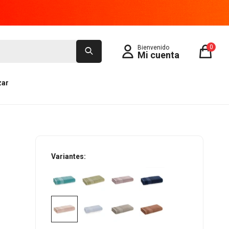
0
zar
Variantes: