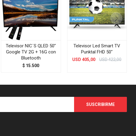
Televisor NIC´S QLED 50”
Televisor Led Smart TV
Google TV 2G + 16G con
Punktal FHD 50"
Bluetooth
USD
405,00
USD
422,00
$
15.500
SUSCRIBIRME