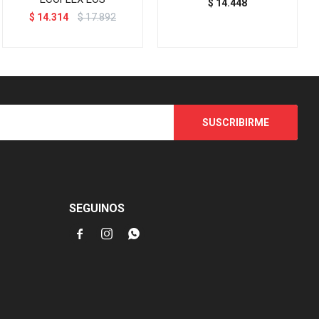
$
14.448
$
14.314
$
17.892
SUSCRIBIRME
SEGUINOS


