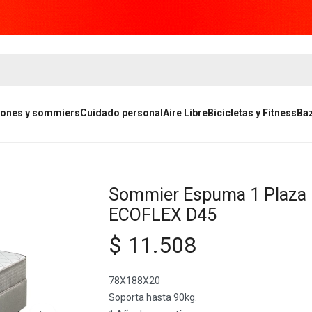
ones y sommiers
Cuidado personal
Aire Libre
Bicicletas y Fitness
Ba
Sommier Espuma 1 Plaza
ECOFLEX D45
$
11.508
78X188X20
Soporta hasta 90kg.