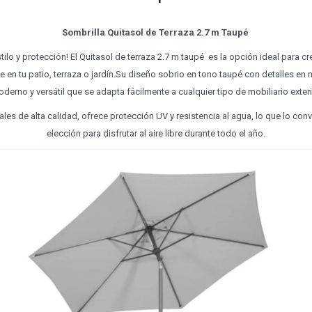
Sombrilla Quitasol de Terraza 2.7 m Taupé
stilo y protección! El Quitasol de terraza 2.7 m taupé es la opción ideal para c
e en tu patio, terraza o jardín.Su diseño sobrio en tono taupé con detalles en
derno y versátil que se adapta fácilmente a cualquier tipo de mobiliario exteri
les de alta calidad, ofrece protección UV y resistencia al agua, lo que lo conv
elección para disfrutar al aire libre durante todo el año.