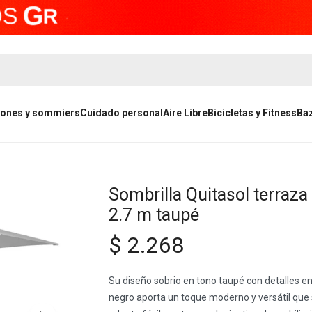
ones y sommiers
Cuidado personal
Aire Libre
Bicicletas y Fitness
Ba
Sombrilla Quitasol terraza
2.7 m taupé
$
2.268
Su diseño sobrio en tono taupé con detalles e
negro aporta un toque moderno y versátil que