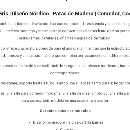
Gris | Diseño Nórdico | Patas de Madera | Comedor, Coc
combina el icónico diseño nórdico con comodidad, resistencia y un estilo ele
 Su estética moderna y minimalista la convierte en una excelente opción para
restaurantes, cafeterías, oficinas y espacios de trabajo.
co ofrece una postura cómoda para el uso diario, mientras que la estructura
dad, firmeza y un acabado cálido que combina perfectamente con diferentes e
 aspecto sofisticado y versátil, fácil de integrar en ambientes modernos, indu
contemporáneos.
 resistente, soporta hasta 110 kg, siendo una silla ideal tanto para el hogar 
es, una silla para comedor moderna, una silla de diseño nórdico, una silla para
para cocina, este modelo es una excelente elección.
Características principales
Diseño inspirado en la clásica Silla Eames.
Color gris.