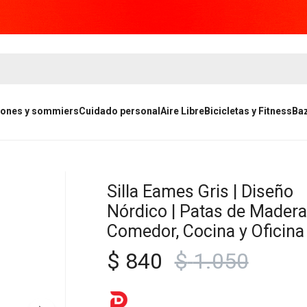
ones y sommiers
Cuidado personal
Aire Libre
Bicicletas y Fitness
Ba
Silla Eames Gris | Diseño
Nórdico | Patas de Madera
Comedor, Cocina y Oficina
$
840
$
1.050