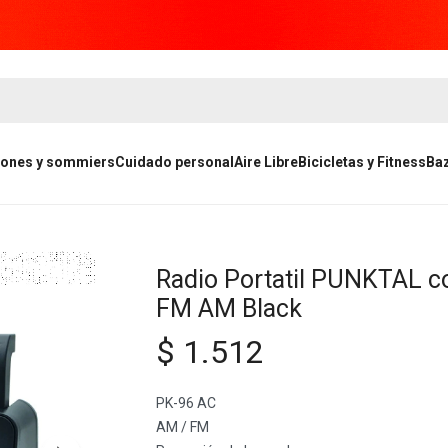
ones y sommiers
Cuidado personal
Aire Libre
Bicicletas y Fitness
Ba
Radio Portatil PUNKTAL c
FM AM Black
$
1.512
PK-96 AC
AM / FM