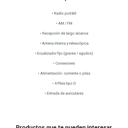
• Radio portátil
• AM / FM
• Recepción de largo alcance
• Antena interna y telescópica
• Ecualizador fijo (graves / agudos)
• Conexiones
• Alimentación: corriente o pilas
• 4 Pilas tipo D
• Entrada de auriculares
Productos que te pueden interesar