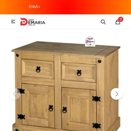
MI CUENTA
0

Imagen y Sonido
Tecnología
Climatización
Hogar
Televisores y accesorios
Audio
Accesorios