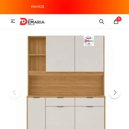
MI CUENTA
0

Imagen y Sonido
Tecnología
Climatización
Hogar
Televisores y accesorios
Audio
Accesorios